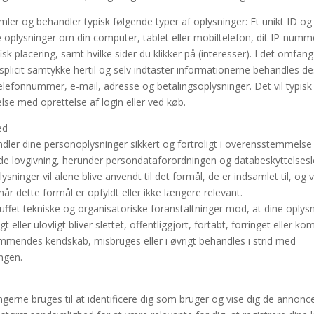
mler og behandler typisk følgende typer af oplysninger: Et unikt ID og
e oplysninger om din computer, tablet eller mobiltelefon, dit IP-numm
sk placering, samt hvilke sider du klikker på (interesser). I det omfang
ksplicit samtykke hertil og selv indtaster informationerne behandles d
elefonnummer, e-mail, adresse og betalingsoplysninger. Det vil typisk
lse med oprettelse af login eller ved køb.
ed
ndler dine personoplysninger sikkert og fortroligt i overensstemmels
e lovgivning, herunder persondataforordningen og databeskyttelsesl
ysninger vil alene blive anvendt til det formål, de er indsamlet til, og vi
 når dette formål er opfyldt eller ikke længere relevant.
ruffet tekniske og organisatoriske foranstaltninger mod, at dine oplys
t eller ulovligt bliver slettet, offentliggjort, fortabt, forringet eller ko
mendes kendskab, misbruges eller i øvrigt behandles i strid med
ingen.
ngerne bruges til at identificere dig som bruger og vise dig de annonc