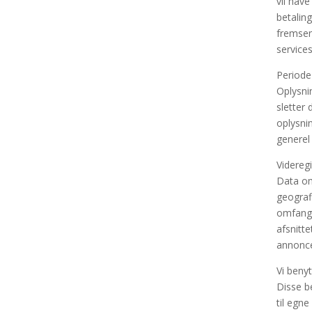
vil have
betaling
fremsen
services
Periode
Oplysnin
sletter
oplysni
generel
Videreg
Data om
geografi
omfang d
afsnitt
annonce
Vi beny
Disse b
til egne