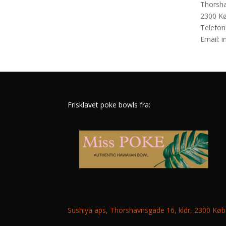
Thorsha
2300 K
Telefon
Email: 
Frisklavet poke bowls fra:
Sushiya aps, Thorshavnsgade 16, kldr, 2300 K