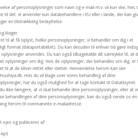
ivelse af personoplysninger som navn og e-mail m.v. vil kun ske, hvis 
 til det. Vi anvender kun databehandlere i EU eller i lande, der kan gi
ger en tilstrækkelig beskyttelse.
og klager
et til at få oplyst, hvilke personoplysninger, vi behandler om dig i et
igt format (dataportabilitet). Du kan desuden til enhver tid gøre indsi
 oplysninger anvendes. Du kan også tilbagekalde dit samtykke til, at de
et oplysninger om dig. Hvis de oplysninger, der behandles om dig, er 
et til at de bliver rettet eller slettet. Henvendelse herom kan ske
o@sushiya.dk. Hvis du vil klage over vores behandling af dine
plysninger, har du også mulighed for at tage kontakt til Datatilsynet.
u ikke længere, at vi skal behandle dine personoplysninger, eller at vi
e behandlingen af dine personoplysninger, kan du også sende os en
ng herom til ovennævnte e-mailadresse.
t ejes og publiceres af:
 ApS