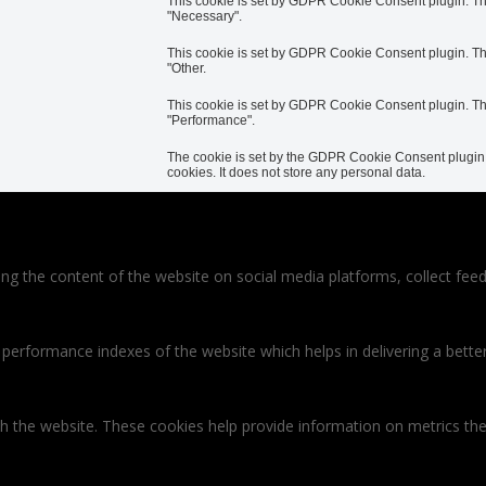
This cookie is set by GDPR Cookie Consent plugin. The 
"Necessary".
This cookie is set by GDPR Cookie Consent plugin. The 
"Other.
This cookie is set by GDPR Cookie Consent plugin. The 
"Performance".
The cookie is set by the GDPR Cookie Consent plugin a
cookies. It does not store any personal data.
ring the content of the website on social media platforms, collect feed
rformance indexes of the website which helps in delivering a better u
th the website. These cookies help provide information on metrics the 