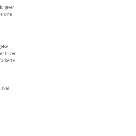
du giver
ve dine
gelse
r bliver
forkerte
 skal