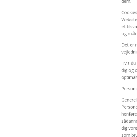
dem.
Cookie
Website
el. tils
og målr
Det er m
vejledn
Hvis du 
dig og 
optimalt
Persono
Generel
Persono
henføre
sådanne 
dig vore
som brug