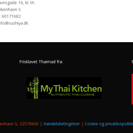
vnsgade 16, kl. th.
øbenhavn S
: 60171682
info@sushiya.dk
Frisklavet Thaimad fra:
øbenhavn S, 32570606 |
Handelsbetingelser
|
Cookie og privatlivspoliti