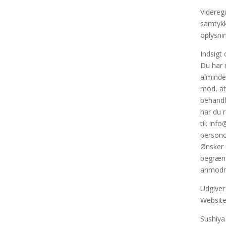
Videreg
samtykke
oplysnin
Indsigt 
Du har r
almindel
mod, at
behandl
har du r
til: inf
persono
Ønsker d
begræns
anmodni
Udgiver
Website
Sushiya