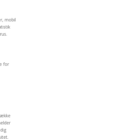
r, mobil
tistik
rus.
e for
n
 række
melder
 dig
itet.