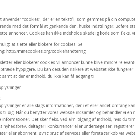
s
t anvender “cookies”, der er en tekstfil, som gemmes på din compute
varende med det formål at genkende den, huske indstillinger, udføre sta
ette annoncer. Cookies kan ikke indeholde skadelig kode som f.eks. vi
uligt at slette eller blokere for cookies. Se
ing: http://minecookies.org/cookiehandtering
sletter eller blokerer cookies vil annoncer kunne blive mindre relevant
optræde hyppigere. Du kan desuden risikere at websitet ikke fungerer
 samt at der er indhold, du ikke kan få adgang til.
plysninger
t
plysninger er alle slags informationer, der i et eller andet omfang ka
s til dig. Når du benytter vores website indsamler og behandler vi en
informationer. Det sker f.eks. ved alm. tilgang af indhold, hvis du til
s nyhedsbrev, deltager i konkurrencer eller undersøgelser, registrerer
er eller abonnent, øvrig brug af services eller foretager køb via webs