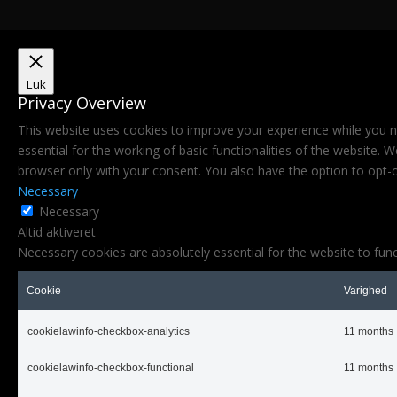
Luk
Privacy Overview
This website uses cookies to improve your experience while you n
essential for the working of basic functionalities of the website.
browser only with your consent. You also have the option to opt-
Necessary
Necessary
Altid aktiveret
Necessary cookies are absolutely essential for the website to func
Cookie
Varighed
cookielawinfo-checkbox-analytics
11 months
cookielawinfo-checkbox-functional
11 months