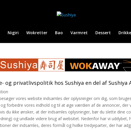
Nigiri
Wokretter
Bao
Varmret
Dessert
Drikk
- og privatlivspolitik hos Sushiya en del af Sushiya
ktion
besøger vores website indsamles der oplysninger om dig, som bruges 
e og forbedre vores indhold og til at øge værdien af de annoncer, der 
vis du ikke ønsker, at der indsamles oplysninger, bør du slette dine c
edning) og undlade videre brug af websitet. Nedenfor har vi uddybet, h
tioner der indsamles, deres formål og hvilke tredjeparter, der har adga