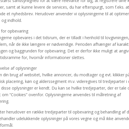
 størst sandsynlighed for at være relevante for dig, at registrere dine
er, samt at kunne levere de services, du har efterspurgt, som f.eks. a
de et nyhedsbrev. Herudover anvender vi oplysningerne til at optime
 og indhold.
 for opbevaring
gerne opbevares i det tidsrum, der er tilladt i henhold til lovgivningen,
 dem, når de ikke længere er nødvendige. Perioden afhænger af karakt
ngen og baggrunden for opbevaring. Det er derfor ikke muligt at angi
 tidsramme for, hvornår informationer slettes.
ivelse af oplysninger
 din brug af websitet, hvilke annoncer, du modtager og evt. klikker p
sk placering, køn og alderssegment m.v. videregives til tredjeparter i 
isse oplysninger er kendt. Du kan se hvilke tredjeparter, der er tale 
et om “Cookies” ovenfor. Oplysningerne anvendes til målretning af
ring.
tter herudover en række tredjeparter til opbevaring og behandling af d
ehandler udelukkende oplysninger på vores vegne og må ikke anven
 formål.