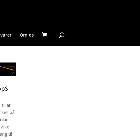
evarer
Om os
 ApS
til at
vises på
ookies
vilke
ng til