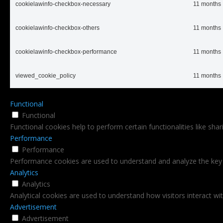
cookielawinfo-checkbox-necessary
11 months
cookielawinfo-checkbox-others
11 months
cookielawinfo-checkbox-performance
11 months
viewed_cookie_policy
11 months
Functional
Functional
Functional cookies help to perform certain functionalities like sha
Performance
Performance
Performance cookies are used to understand and analyze the key pe
Analytics
Analytics
Analytical cookies are used to understand how visitors interact wi
Advertisement
Advertisement