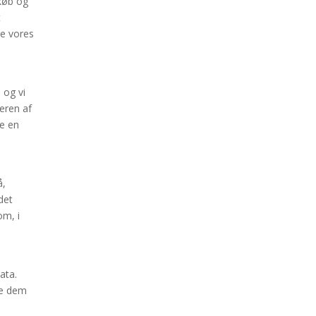
 køb og
t
re vores
 og vi
eren af
ve en
å,
det
om, i
ata.
de dem