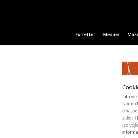
Forretter
Menuer
Maki
Cookie
Introdu
Når du 
tilpass
siden. H
(se vejl
informa