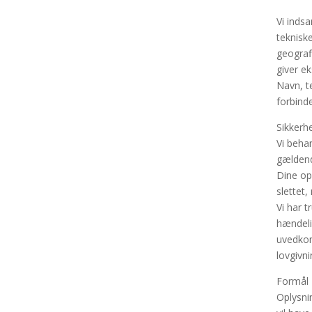
Vi indsa
teknisk
geografi
giver e
Navn, t
forbinde
Sikkerh
Vi beha
gældend
Dine opl
slettet,
Vi har t
hændelig
uvedkom
lovgivn
Formål
Oplysni