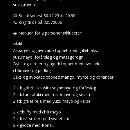
sushi-menu!
📅 Bestil senest 30.12.25 kl. 20.30
📞 Ring til os på 32570606
🍣 Menuen for 2 personer inkluderer:
Maki
Asparges og avocado toppet med grillet laks,
yuzumayo, forårsløg og masagorogn
Dybstegte rejer og agurk toppet med avocado,
chilimayo og purlløg.
Laks og avocado topped mango, mynte og koriander
2 stk grillet laks with soyamayo og forårsløg
2 stk tun tataki med misomayo og sesam
2 stk grillet reje med yuzu mayo og karse
2 x ebi fry med chili mayo
2 x forårsruller med sweet chili
2 x gyoza med Ponzu