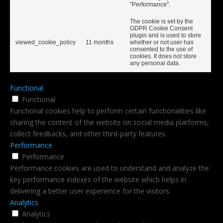
"Performance".
The cookie is set by the
GDPR Cookie Consent
plugin and is used to store
viewed_cookie_policy
11 months
whether or not user has
consented to the use of
cookies. It does not store
any personal data.
Functional
Functional
Functional cookies help to perform certain functionalities like
sharing the content of the website on social media platforms,
collect feedbacks, and other third-party features.
Performance
Performance
Performance cookies are used to understand and analyze the
key performance indexes of the website which helps in
delivering a better user experience for the visitors.
Analytics
Analytics