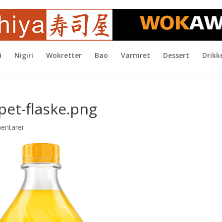
i
Nigiri
Wokretter
Bao
Varmret
Dessert
Drikk
pet-flaske.png
entarer