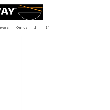
evarer
Om os